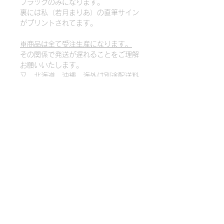
ブラックのみになります。
裏には私（若月まりあ）の直筆サイン
がプリントされてます。
※商品は全て受注生産になります。
その関係で発送が遅れることをご理解
お願いいたします。
又、北海道、沖縄、海外は別途配送料
を頂戴いたします。
プライバシーポリシー
特定商取引法に基づく表記
©Peche&Mois