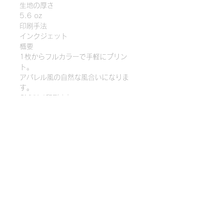
生地の厚さ
5.6 oz
印刷手法
インクジェット
概要
1枚からフルカラーで手軽にプリン
ト。
アパレル風の自然な風合いになりま
す。
CMYKで印刷され、
耐熱性・耐水性・耐光性に優れている
ことから、
色褪せしにくく、水に濡れて滲むこと
もありません。
※商品は全て受注生産になります。
その関係で発送が遅れることをご理解
お願いいたします。
又、北海道、沖縄、海外は別途配送料
を頂戴いたします。